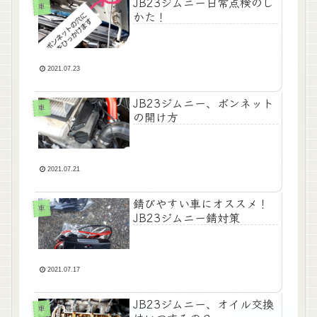
JB23ジムニー日常点検のし
車
かた！
2021.07.23
JB23ジムニー、ボンネット
車
の開け方
2021.07.21
錆びやすい車にオススメ！
車
JB23ジムニー錆対策
2021.07.17
JB23ジムニー、オイル交換
車