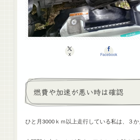
X
Facebook
燃費や加速が悪い時は確認
ひと月3000ｋｍ以上走行している私は、３