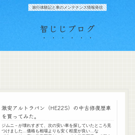
旅行体験記と車のメンテナンス情報発信
智じじブログ
激安アルトラパン（HE22S）の中古修復歴車
を買ってみた。
ジムニ－が壊れすぎて、次の安い車を探していたところ見
つけました…価格も相場よりも安く程度が良い…な