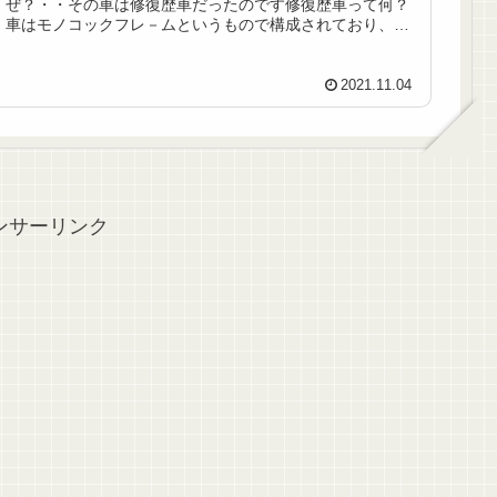
ぜ？・・その車は修復歴車だったのです修復歴車って何？
車はモノコックフレ－ムというもので構成されており、強
い衝撃を受けるとそこが歪み衝撃を和らげ...
2021.11.04
ンサーリンク