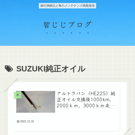
旅行体験記と車のメンテナンス情報発信
智じじブログ
SUZUKI純正オイル
アルトラパン（HE22S）純
車
正オイル交換後1000km、
2000ｋｍ、3000ｋｍ走行
後の汚れ
2021.12.31