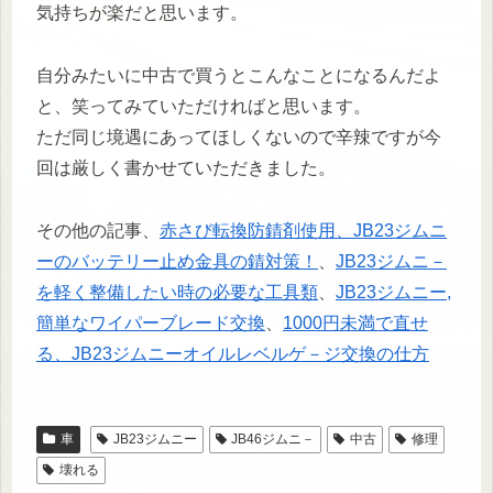
気持ちが楽だと思います。
自分みたいに中古で買うとこんなことになるんだよ
と、笑ってみていただければと思います。
ただ同じ境遇にあってほしくないので辛辣ですが今
回は厳しく書かせていただきました。
その他の記事、
赤さび転換防錆剤使用、JB23ジムニ
ーのバッテリー止め金具の錆対策！
、
JB23ジムニ－
を軽く整備したい時の必要な工具類
、
JB23ジムニー,
簡単なワイパーブレード交換
、
1000円未満で直せ
る、JB23ジムニーオイルレベルゲ－ジ交換の仕方
車
JB23ジムニー
JB46ジムニ－
中古
修理
壊れる