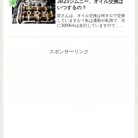
ですが2017年10月ころから化学合成
JB23ジムニー、オイル交換は
車
油になったそうです。令和3年、...
いつするの？
皆さんは、オイル交換は何キロで交換
していますか？私は通勤や私用で、月
に3000kmは走行していますので、一
か月に一回の頻度でオイル交換をして
います。１３万キロを走行したエンジ
ンのヘッドカバ-を開けた時の写真で
す。距離の割には、カムチェーンや...
スポンサーリンク