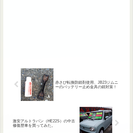
赤さび転換防錆剤使用、JB23ジムニ
ーのバッテリー止め金具の錆対策！
激安アルトラパン（HE22S）の中古
修復歴車を買ってみた。