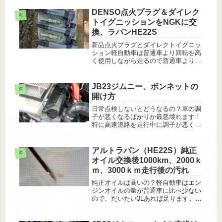
の必要最低限の快適装備が付いていま
すが、華がないですこの素のグレ－ド
DENSO点火プラグ＆ダイレク
車
が価格アップすると、電動格納ミラー
トイグニッションをNGKに交
や...
換、ラパンHE22S
新品点火プラグとダイレクトイグニッ
ション軽自動車は普通車より回転を高
く使用しながら走るので普通車より点
火プラグの寿命は短くなります。長寿
命タイプでも５万キロ交換が推奨され
ています、無理に使用していても燃費
JB23ジムニー、ボンネットの
車
が悪くなったりダイレクトイグニッシ
開け方
ョ...
日常点検しないとどうなるの？車の調
子が悪くなるばかりか最悪壊れます！
特に高速道路を走行中に調子が悪くな
ると最悪事故になります、よく高速道
路で故障車による渋滞を見かけます
が、個人だけではなく周りにも迷惑を
アルトラパン（HE22S）純正
車
かけるので、できるだけそのような状
オイル交換後1000km、2000ｋ
況は...
ｍ、3000ｋｍ走行後の汚れ
純正オイルは高いの？軽自動車はエン
ジンオイルの量が普通車に比べ少ない
ので、だいたい3Lあれば足ります。た
だ値段が気になりますよね～もともと
エクスターFオイルは鉱物油だったの