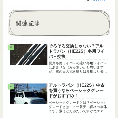
関連記事
そろそろ交換じゃない？アル
車
トラパン（HE22S）冬用ワイ
パ－交換
夏用冬用ワイパ－の違い冬用ワイパ－
はあまりなじみが無いかと思います
が、雪の日の拭き取りは夏用より優れ
ており降雪地方に行かれることが多い
方にお勧めです。使用したことのある
方ならわかると思いますが雪の日に夏
アルトラパン（HE22S）中古
車
用のワイパ－を使用していると段々雪
を買うならベーシックグレー
が積...
ドがおすすめ！
ベーシックグレードとは？ベーシック
グレードとは・・一番安い価格の車体
です。素うどんみたいですかねエアコ
ン、パワステ、パワーウインドウなど