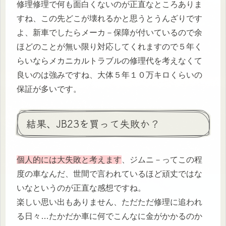
修理修理で何も面白くないのが正直なところありま
すね、この先どこが壊れるかと思うとうんざりです
よ、新車でしたらメーカ－保障が付いているので余
ほどのことが無い限り対応してくれますので５年く
らいならメカニカルトラブルの修理代を考えなくて
良いのは強みですね、大体５年１０万キロくらいの
保証が多いです。
結果、JB23を買って失敗か？
個人的には大失敗と考えます
、ジムニ－ってこの程
度の車なんだ、世間で言われているほど頑丈ではな
いなというのが正直な感想ですね。
楽しい思い出もありません、ただただ修理に追われ
る日々…たかだか車に何でこんなに金がかかるのか