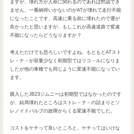
ますが、壊れ方が人命に関わるのであれば黙認でき
ません、一番納得いかないのがATが壊れて走行不能
になったことです、高速に乗る前に壊れたので運が
良かったと思いますが、もしこれが高速道路で変速
不能になったらどうなりますか？
考えただけでも恐ろしいですよね、もともとATスト
レ－ナ－が容量少なく初期型ではリコ－ルになりま
したが他の車種でも同じように変速不能になってい
ます。
購入したJB23ジムニーは初期型ではなかったのです
が、結局壊れたところはストレ－ナ－の詰まりとソ
レノイドバルブの故障からくる変速不能でした。
コストをケチって良いところと、ケチってはいけな