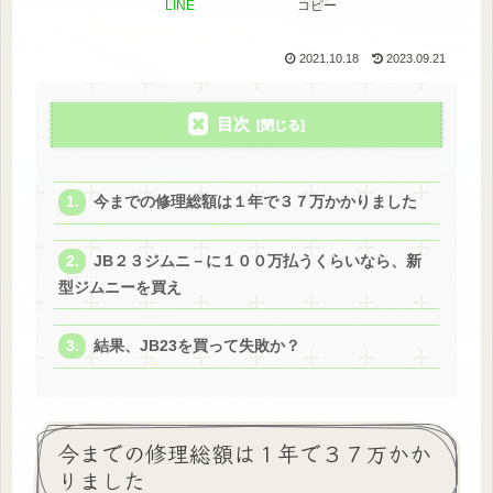
LINE
コピー
2021.10.18
2023.09.21
目次
今までの修理総額は１年で３７万かかりました
JB２３ジムニ－に１００万払うくらいなら、新
型ジムニーを買え
結果、JB23を買って失敗か？
今までの修理総額は１年で３７万かか
りました